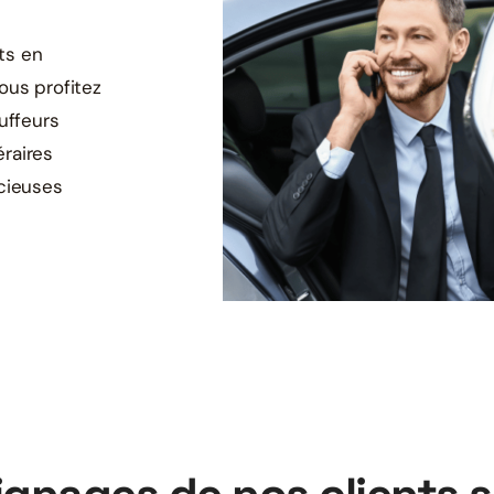
rts en
ous profitez
uffeurs
éraires
écieuses