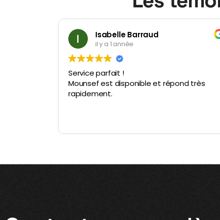
Les témoi
Domaine A Ronca
il y a 1 année
Tout simplement parfait ! Le chauffeur es
d très
ponctuel , courtois et d'une gentillesse
incroyable (patient avec les enfants) . Le
véhicule est remarquable et très
confortable. Je recommande vivement !
Lire la suite
Un grand merci à vous.