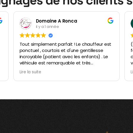
gnages de nos clients 
Julie Puyo
il y a 1 année
t
(Mieux vaut tard que jamais) En octobre j'ai
fait appel à ce service Vtc pour un trajet
d'environ 1h50 tôt le matin. C'était
S
vraiment incroyable, Mounsef est très
a
sympathique, arrangeant, disponible ,
Lire la suite
réactif, aux petits soins ! Je recommande
ce service aux prix vraiment abordables !
Encore merci !