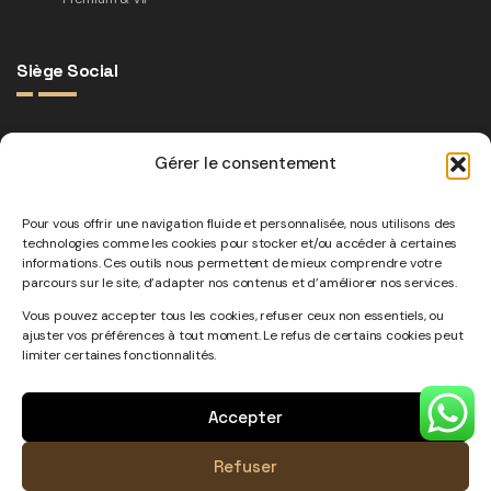
Siège Social
Adresse :
Gérer le consentement
32 Rue Gilbert Cesbron, 75017 Paris, France
Téléphone:
Pour vous offrir une navigation fluide et personnalisée, nous utilisons des
technologies comme les cookies pour stocker et/ou accéder à certaines
06 61 52 44 34
informations. Ces outils nous permettent de mieux comprendre votre
parcours sur le site, d’adapter nos contenus et d’améliorer nos services.
Nous Écrire:
Vous pouvez accepter tous les cookies, refuser ceux non essentiels, ou
contact@reservation-vtc.paris
ajuster vos préférences à tout moment. Le refus de certains cookies peut
limiter certaines fonctionnalités.
Accepter
Refuser
© Reservation Vtc Paris 2026 - Réalisé Par
WebBuzz