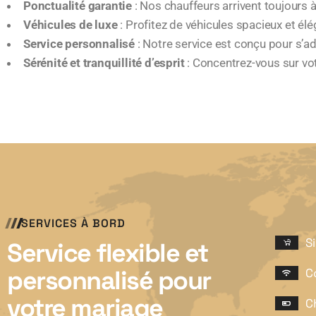
Ponctualité garantie
: Nos chauffeurs arrivent toujours à
Véhicules de luxe
: Profitez de véhicules spacieux et élé
Service personnalisé
: Notre service est conçu pour s’ad
Sérénité et tranquillité d’esprit
: Concentrez-vous sur vot
SERVICES À BORD
S
Service flexible et
personnalisé pour
C
votre mariage
C