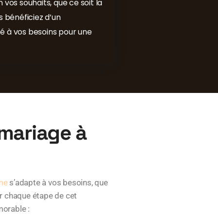
 vos souhaits, que ce soit la
s bénéficiez d’un
à vos besoins pour une
 mariage à
mme
s’adapte à vos besoins, que
er chaque étape de cet
morable :