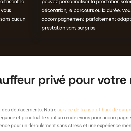
aîtrisent le
pouvez personnaliser la prestation selon
 vous
décoration, le parcours ou la durée. Vou
 sans aucun
accompagnement parfaitement adapté 
prestation sans surprise.
uffeur privé pour votre
te des déplacements. Notre
service de transport haut de ga
 élégance et ponctualité sont au rendez-vous pour accompagn
érence pour un déroulement sans stress et une expérience mé