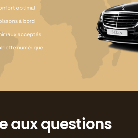
onfort optimal
oissons à bord
nimaux acceptés
ablette numérique
re aux questions