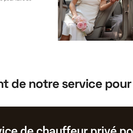
ent de notre service pou
ice de chauffeur privé p