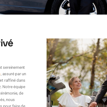
ivé
nt sereinement
s
, assuré par un
 et raffiné dans
z. Notre équipe
 cérémonie, de
tés, nous
s pour faire de