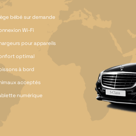
iège bébé sur demande
onnexion Wi-Fi
hargeurs pour appareils
onfort optimal
oissons à bord
nimaux acceptés
ablette numérique