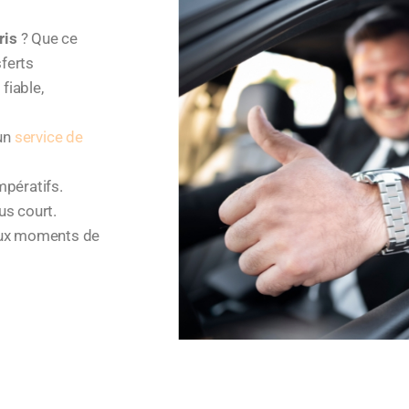
ris
? Que ce
sferts
fiable,
 un
service de
mpératifs.
us court.
 aux moments de