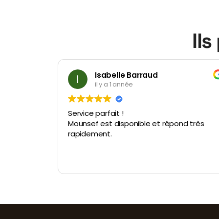
Il
Domaine A Ronca
il y a 1 année
Tout simplement parfait ! Le chauffeur e
ond très
ponctuel , courtois et d'une gentillesse
incroyable (patient avec les enfants) . Le
véhicule est remarquable et très
confortable. Je recommande vivement !
Lire la suite
Un grand merci à vous.