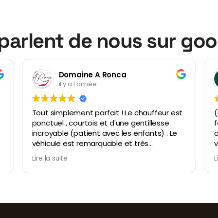
s parlent de nous sur goo
Julie Puyo
il y a 1 année
st
(Mieux vaut tard que jamais) En octobre j'ai
fait appel à ce service Vtc pour un trajet
d'environ 1h50 tôt le matin. C'était
vraiment incroyable, Mounsef est très
sympathique, arrangeant, disponible ,
Lire la suite
réactif, aux petits soins ! Je recommande
ce service aux prix vraiment abordables !
Encore merci !