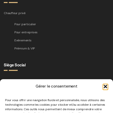
Chauffeur privé
Pour particulier
Pour entreprises
Evénements
Prémium & VIP
Siège Social
Adresse :
Gérer le consentement
32 Rue Gilbert Cesbron, 75017 Paris, France
Téléphone:
Pour vous offrir une navigation fluide et personnalisée, nous utilisons des
06 61 52 44 34
technologies comme les cookies pour stocker et/ou accéder à certaines
informations. Ces outils nous permettent de mieux comprendre votre