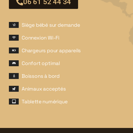
06 61 52 44 34
Siège bébé sur demande
Connexion Wi-Fi
Chargeurs pour appareils
Confort optimal
Boissons à bord
Animaux acceptés
Tablette numérique